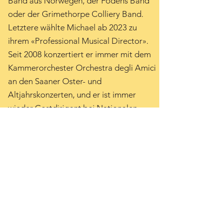
Band aus Norwegen, der Fodens Band
oder der Grimethorpe Colliery Band.
Letztere wählte Michael ab 2023 zu
ihrem «Professional Musical Director».
Seit 2008 konzertiert er immer mit dem
Kammerorchester Orchestra degli Amici
an den Saaner Oster- und
Altjahrskonzerten, und er ist immer
wieder Gastdirigent bei Nationalen
Jugend Blasorchestern und Brass Bands
der Schweiz. Zusätzlich amtet er seit
2011 als Schulleiter an der Musikschule
Saanenland-Obersimmental und ist
gleichzeitig ein international gefragter
Experte für Blasmusikwettbewerbe.
In einer Musikerfamilie geboren konnte
Michael von klein auf von einer