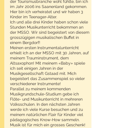
der Tourismusbranche wohl fühlte, bin ich
im Jahr 2006 ins Saanenland gekommen.
Hier bin ich verheiratet und wir haben 3
Kinder im Teenager-Alter.
Ich und alle drei Kinder haben schon viele
Stunden Musikunterricht bekommen an
der MSSO. Wir sind begeistert von diesem
grosszügigen musikalischen Buffet in
einem Bergdorf!
Meinen ersten Instrumentalunterricht
erhielt ich an der MSSO mit 30 Jahren, auf
meinem Trauminstrument, dem
Altsaxophon! Mit meinem «Baby» spiele
ich seit einigen Jahren in der
Musikgesellschaft Gstaad mit. Mich
begeistert das Zusammenspiel so vieler
verschiedener Instrumente!
Parallel zu meinem kommenden
Musikgrundschule-Studium gebe ich
Flöte- und Musikunterricht in mehreren
Volksschulen. In den nächsten Jahren
werde ich viele Kurse besuchen und zu
meinem natürlichen Flair für Kinder viel
pädagogisches Know-How sammeln.
Musik ist für mich ein grosses Geschenk!