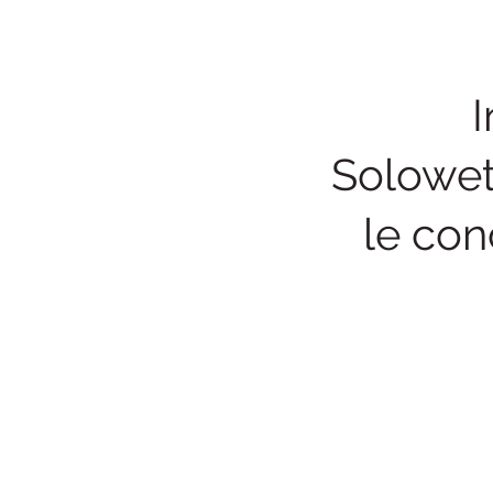
Solowet
le con